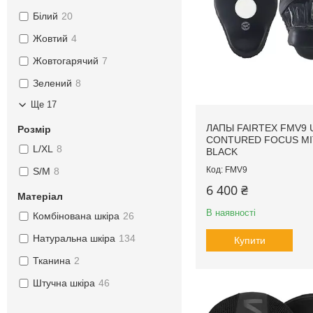
Білий
20
Жовтий
4
Жовтогарячий
7
Зелений
8
Ще 17
ЛАПЫ FAIRTEX FMV9 
Розмір
CONTURED FOCUS MI
L/XL
8
BLACK
FMV9
S/M
8
6 400 ₴
Матеріал
В наявності
Комбінована шкіра
26
Натуральна шкіра
134
Купити
Тканина
2
Штучна шкіра
46