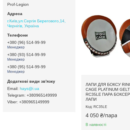
Prof-Legion
г.Київ,ул.Сергiя Берегового,14,
Чернігів, Україна
+380 (96) 514-99-99
Менеджер
+380 (93) 514-99-99
Менеджер
+380 (95) 514-99-99
Менеджер
ЛАПИ ДЛЯ БОКСУ RIN
hays@i.ua
CAGE PLATINUM GEL
RC35LE ПАРА БОКСЕР
+380965149999
ЛАПИ
+380965149999
RC35LE
4 050 ₴/пара
В наявності