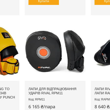
Купити
Куп
NG TO
ЛАПИ ДЛЯ ВІДПРАЦЮВАННЯ
ЛАПИ RI
34B
УДАРІВ RIVAL RPM11
ЛАПИ R
СУ PUNCH
RPM11
RAPM
6 165 ₴/пара
8 640 