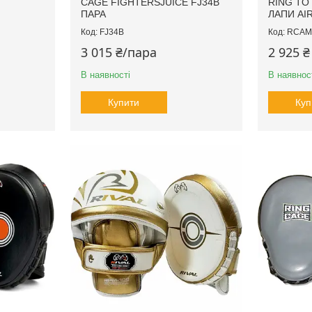
CAGE FIGHTERSJUICE FJ34B
RING TO
ПАРА
ЛАПИ AI
FJ34B
RCAM
3 015 ₴/пара
2 925 ₴
В наявності
В наявнос
Купити
Куп