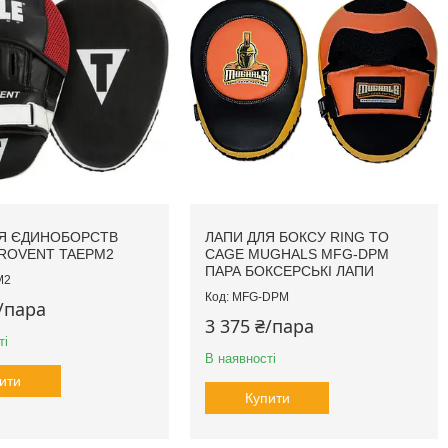
Я ЄДИНОБОРСТВ
ЛАПИ ДЛЯ БОКСУ RING TO
EROVENT TAEPM2
CAGE MUGHALS MFG-DPM
ПАРА БОКСЕРСЬКІ ЛАПИ
M2
MFG-DPM
₴/пара
3 375 ₴/пара
ті
В наявності
ити
Купити