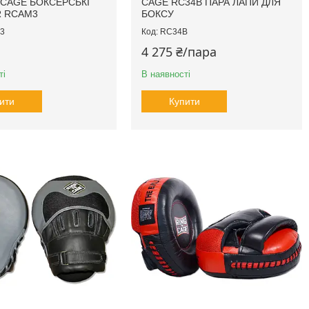
 CAGE БОКСЕРСЬКІ
CAGE RC34B ПАРА ЛАПИ ДЛЯ
R RCAM3
БОКСУ
3
RC34B
4 275 ₴/пара
ті
В наявності
ити
Купити