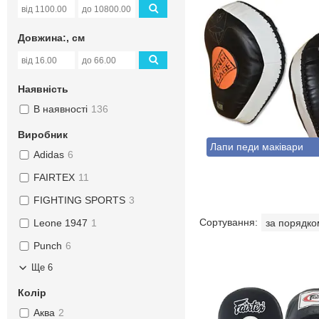
Довжина:, см
Наявність
В наявності
136
Виробник
Лапи педи маківари
Adidas
6
FAIRTEX
11
FIGHTING SPORTS
3
Leone 1947
1
Punch
6
Ще 6
Колір
Аква
2