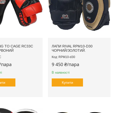
NG TO CAGE RC33C
ЛАПИ RIVAL RPM10-D30
РВОНИЙ
ЧОРНИЙ/ЗОЛОТИЙ.
C
RPM10-d30
₴/пара
9 450 ₴/пара
ті
В наявності
ити
Купити