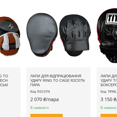
G TO
ЛАПИ ДЛЯ ВІДПРАЦЮВАННЯ
ЛАПИ ДЛ
TECH
УДАРУ RING TO CAGE R2C07N
УДАРУ TI
СЬКІ
ПАРА
БОКСЕРС
R2C07N
TIPML
2 070 ₴/пара
3 150 
В наявності
В наявнос