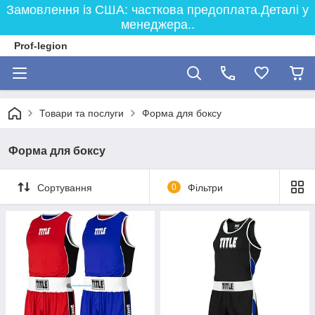
Замовлення із США: часткова предоплата.Деталі у
менеджера..
Prof-legion
Товари та послуги
Форма для боксу
Форма для боксу
Сортування
0
Фільтри