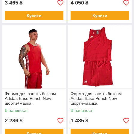
3 465
4 050
₴
₴
Купити
Купити
Форма для занять боксом
Форма для занять боксом
Adidas Base Punch New
Adidas Base Punch New
шорти+майка.
шорти+майка.
ADIBTT02/ADIBTS02.
ADIBTT02/ADIBTS02.
В наявності
В наявності
Червоний. Розмір XXS
Червоний. Розмір XL
2 286
1 485
₴
₴
Купити
Купити