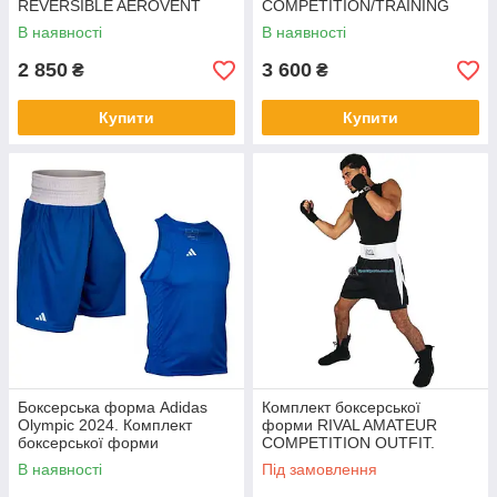
REVERSIBLE AEROVENT
COMPETITION/TRAINING
SET1 XXS
BOXING. Форма для боксу
В наявності
В наявності
Рівал
2 850
3 600
₴
₴
Купити
Купити
Боксерська форма Adidas
Комплект боксерської
Olympic 2024. Комплект
форми RIVAL AMATEUR
боксерської форми
COMPETITION OUTFIT.
ADIIBA23SM. Синій. Розмір
Форма для боксу Рівал
В наявності
Під замовлення
XL