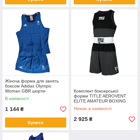
Жіноча форма для занять
боксом Adidas Olympic
Woman GBR шорти-
Комплект боксерської
спідниця+майка. Синій.
форми TITLE AEROVENT
В наявності
Розмір L
ELITE AMATEUR BOXING
SET 16
1 144
Немає в наявності
₴
2 925
₴
Купити