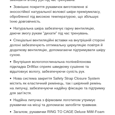
Зовнішнє покриття рукавичок виготовлене зі
зносостійкої натуральної волової шкіри преміумкласу,
обробленої під високою температурою, що збільшує
їхню довговічність.
Натуральна шкіра забезпечує гарну вентиляцію,
даючи змогу рукам "дихати" під час тренувань.
Спеціальні вентиляційні вставки на внутрішній стороні
долоні забезпечують оптимальну циркуляцію повітря й
додаткову вентиляцію, допомагаючи підтримувати шкіру
сухою.
Внутрішня вологопоглинальна полінейлонова
підкладка DriMax сприяє швидкому сушінню та
відштовхує вологу, забезпечуючи сухість рук.
Нова система закриття Safety Strap Closure System
містить як еластичний ремінець, так і шкіряний ремінь
на липучці, забезпечуючи надійну фіксацію та підтримку
для зап'ястя.
Надійна липучка з фірмовим логотипом утримує
рукавички на місці та допомагає запобігти травмам.
Загалом, рукавички RING TO CAGE Deluxe MiM-Foam