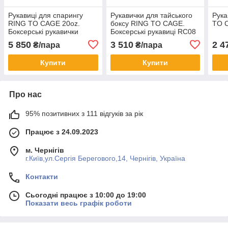
Рукавиці для спарингу
Рукавички для тайського
Рука
RING TO CAGE 20oz.
боксу RING TO CAGE.
TO 
Боксерські рукавички
Боксерські рукавиці RC08
RCSSG20
5 850
3 510
2 4
₴/пара
₴/пара
Купити
Купити
Про нас
95% позитивних з 111 відгуків за рік
Працює з 24.09.2023
м. Чернігів
г.Київ,ул.Сергiя Берегового,14, Чернігів, Україна
Контакти
Сьогодні працює з 10:00 до 19:00
Показати весь графік роботи