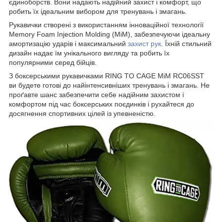
єдиноборств. Вони надають надійний захист і комфорт, що
робить їх ідеальним вибором для тренувань і змагань.
Рукавички створені з використанням інноваційної технології
Memory Foam Injection Molding (MiM), забезпечуючи ідеальну
амортизацію ударів і максимальний
захист рук
. Їхній стильний
дизайн надає їм унікального вигляду та робить їх
популярними серед бійців.
З боксерськими рукавичками RING TO CAGE MiM RC06SST
ви будете готові до найінтенсивніших тренувань і змагань. Не
проґавте шанс забезпечити себе надійним захистом і
комфортом під час боксерських поєдинків і рухайтеся до
досягнення спортивних цілей із упевненістю.