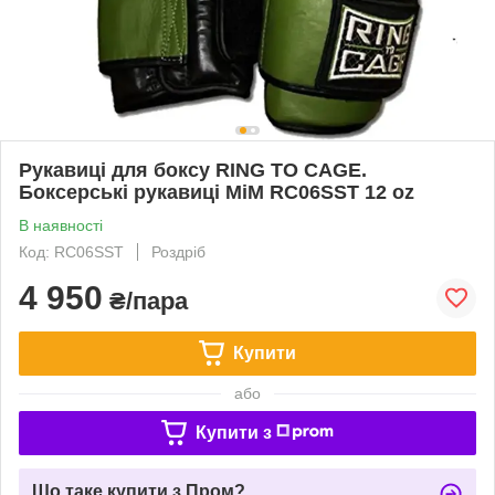
Рукавиці для боксу RING TO CAGE.
Боксерські рукавиці MiM RC06SST 12 oz
В наявності
Код: RC06SST
Роздріб
4 950
₴/пара
Купити
або
Купити з
Що таке купити з Пром?