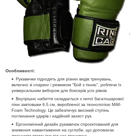
Особливості:
Рукавички підходять для різних видів тренувань,
включно зі спаринг і режимом "Бой з тінню", роблячи їх
універсальним вибором для боксерів усіх рівнів.
Внутрішнє набиття складається з литої багатошарової
піни завтовшки 6.5 см, виробленої за технологією MiM-
Foam Technology. Це забезпечує високий ступінь
поглинання ударів і надійний захист рук.
Ергономічний дизайн рукавичок спроєктований для
зниження навантаження на суглоби, що допомагає
зменшити втому рук під час тренувань.