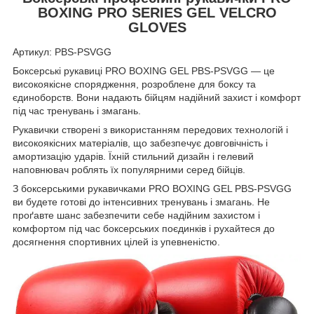
BOXING PRO SERIES GEL VELCRO
GLOVES
Артикул: PBS-PSVGG
Боксерські рукавиці PRO BOXING GEL PBS-PSVGG — це
високоякісне спорядження, розроблене для боксу та
єдиноборств. Вони надають бійцям надійний захист і комфорт
під час тренувань і змагань.
Рукавички створені з використанням передових технологій і
високоякісних матеріалів, що забезпечує довговічність і
амортизацію ударів. Їхній стильний дизайн і гелевий
наповнювач роблять їх популярними серед бійців.
З боксерськими рукавичками PRO BOXING GEL PBS-PSVGG
ви будете готові до інтенсивних тренувань і змагань. Не
проґавте шанс забезпечити себе надійним захистом і
комфортом під час боксерських поєдинків і рухайтеся до
досягнення спортивних цілей із упевненістю.