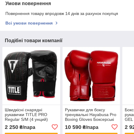
Умови повернення
Повернення товару впродовж 14 днів за рахунок покупця
Всі умови повернення
Подібні товари компанії
Швидкісні снарядні
Рукавички для боксу
Бокс
рукавички TITLE PRO
тренувальні Hayabusa Pro
рук
Regular S/M (4 унций)
Boxing Gloves Боксерські
GEL
рукавички Червоний (14
2 250
10 590
2 9
₴/пара
₴/пара
унцій)