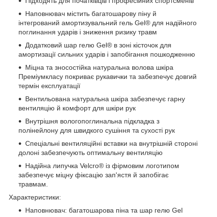
Підходять для початківців і професійних спортсменів
Наповнювач містить багатошарову піну й
інтегрований амортизувальний гель Gel® для надійного
поглинання ударів і зниження ризику травм
Додатковий шар гелю Gel® в зоні кісточок для
амортизації сильних ударів і запобігання пошкодженню
Міцна та зносостійка натуральна волова шкіра
Преміумкласу покриває рукавички та забезпечує довгий
термін експлуатації
Вентильована натуральна шкіра забезпечує гарну
вентиляцію й комфорт для шкіри рук
Внутрішня вологопоглинальна підкладка з
полінейлону для швидкого сушіння та сухості рук
Спеціальні вентиляційні вставки на внутрішній стороні
долоні забезпечують оптимальну вентиляцію
Надійна липучка Velcro® із фірмовим логотипом
забезпечує міцну фіксацію зап'ястя й запобігає
травмам.
Характеристики:
Наповнювач: багатошарова піна та шар гелю Gel