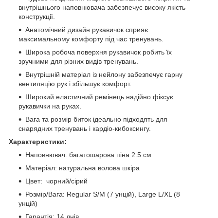
внутрішнього наповнювача забезпечує високу якість
конструкції.
Анатомічний дизайн рукавичок сприяє
максимальному комфорту під час тренувань.
Широка робоча поверхня рукавичок робить їх
зручними для різних видів тренувань.
Внутрішній матеріал із нейлону забезпечує гарну
вентиляцію рук і збільшує комфорт.
Широкий еластичний ремінець надійно фіксує
рукавички на руках.
Вага та розмір биток ідеально підходять для
снарядних тренувань і кардіо-кибоксингу.
Характеристики:
Наповнювач: багатошарова піна 2.5 см
Матеріал: натуральна волова шкіра
Цвет: чорний/сірий
Розмір/Вага: Regular S/M (7 унцій), Large L/XL (8
унцій)
Гарантія: 14 днів