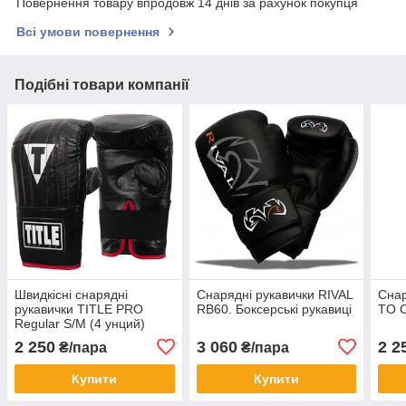
Повернення товару впродовж 14 днів за рахунок покупця
Всі умови повернення
Подібні товари компанії
Швидкісні снарядні
Снарядні рукавички RIVAL
Снар
рукавички TITLE PRO
RB60. Боксерські рукавиці
TO 
Regular S/M (4 унций)
2 250
3 060
2 2
₴/пара
₴/пара
Купити
Купити