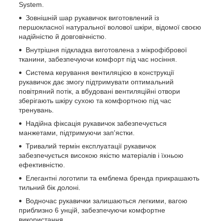
System.
Зовнішній шар рукавичок виготовлений із
першокласної натуральної волової шкіри, відомої своєю
надійністю й довговічністю.
Внутрішня підкладка виготовлена з мікрофібрової
тканини, забезпечуючи комфорт під час носіння.
Система керування вентиляцією в конструкції
рукавичок дає змогу підтримувати оптимальний
повітряний потік, а вбудовані вентиляційні отвори
зберігають шкіру сухою та комфортною під час
тренувань.
Надійна фіксація рукавичок забезпечується
манжетами, підтримуючи зап'ястки.
Тривалий термін експлуатації рукавичок
забезпечується високою якістю матеріалів і їхньою
ефективністю.
Елегантні логотипи та емблема бренда прикрашають
тильний бік долоні.
Водночас рукавички залишаються легкими, вагою
приблизно 6 унцій, забезпечуючи комфортне
використання.