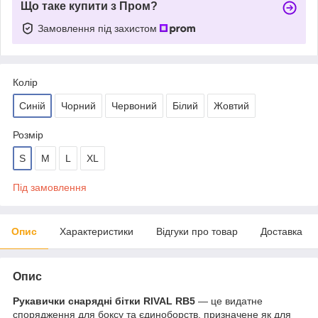
Що таке купити з Пром?
Замовлення під захистом
Колір
Синій
Чорний
Червоний
Білий
Жовтий
Розмір
S
M
L
XL
Під замовлення
Опис
Характеристики
Відгуки про товар
Доставка
Опис
Рукавички снарядні бітки RIVAL RB5
— це видатне
спорядження для боксу та єдиноборств, призначене як для