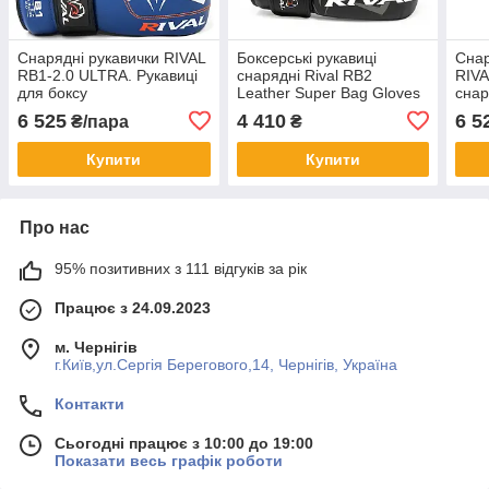
Снарядні рукавички RIVAL
Боксерські рукавиці
Снар
RB1-2.0 ULTRA. Рукавиці
снарядні Rival RB2
RIVA
для боксу
Leather Super Bag Gloves
снар
Чорний
6 525
4 410
6 5
₴/пара
₴
Купити
Купити
Про нас
95% позитивних з 111 відгуків за рік
Працює з 24.09.2023
м. Чернігів
г.Київ,ул.Сергiя Берегового,14, Чернігів, Україна
Контакти
Сьогодні працює з 10:00 до 19:00
Показати весь графік роботи