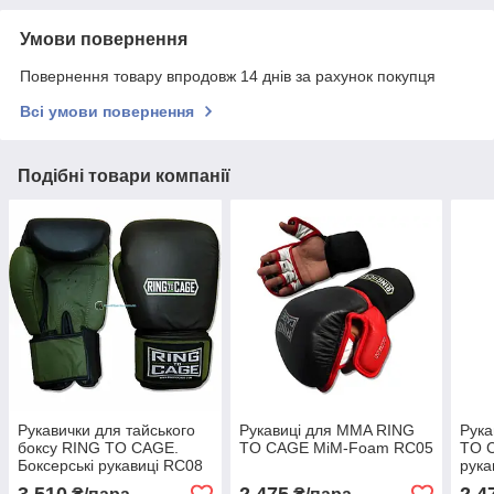
Умови повернення
Повернення товару впродовж 14 днів за рахунок покупця
Всі умови повернення
Подібні товари компанії
Рукавички для тайського
Рукавиці для MMA RING
Рука
боксу RING TO CAGE.
TO CAGE MiM-Foam RC05
TO C
Боксерські рукавиці RC08
рука
RC0