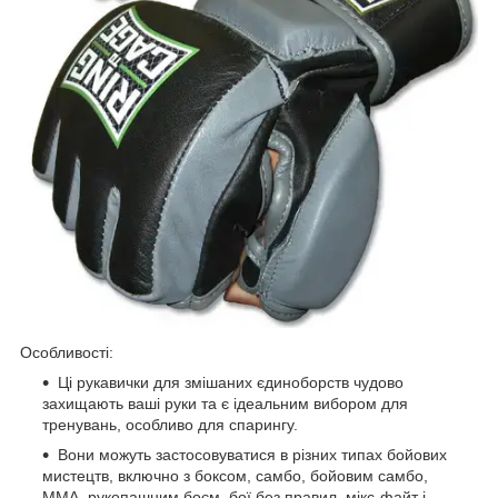
Особливості:
Ці рукавички для змішаних єдиноборств чудово
захищають ваші руки та є ідеальним вибором для
тренувань, особливо для спарингу.
Вони можуть застосовуватися в різних типах бойових
мистецтв, включно з боксом, самбо, бойовим самбо,
MMA, рукопашним боєм, бої без правил, мікс-файт і