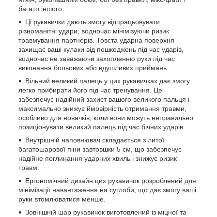
багато іншого.
Ці рукавички дають змогу відпрацьовувати
різноманітні удари, водночас мінімізуючи ризик
травмування партнерів. Товста ударна поверхня
захищає ваші кулаки від пошкоджень під час ударів,
водночас не заважаючи захопленню руки під час
виконання больових або вдушливих приймань.
Вільний великий палець у цих рукавичках дає змогу
легко прибирати його під час тренування. Це
забезпечує надійний захист вашого великого пальця і
максимально знижує ймовірність отримання травми,
особливо для новачків, коли вони можуть неправильно
позиціонувати великий палець під час бічних ударів.
Внутрішній наповнювач складається з литої
багатошарової піни завтовшки 5 см, що забезпечує
надійне поглинання ударних хвиль і знижує ризик
травм.
Ергономічний дизайн цих рукавичок розроблений для
мінімізації навантаження на суглоби, що дає змогу ваші
руки втомлюватися менше.
Зовнішній шар рукавичок виготовлений із міцної та