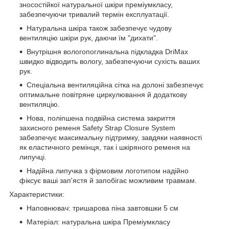
зносостійкої натуральної шкіри преміумкласу,
забезпечуючи тривалий термін експлуатації.
Натуральна шкіра також забезпечує чудову
вентиляцію шкіри рук, даючи їм "дихати".
Внутрішня вологопоглинальна підкладка DriMax
швидко відводить вологу, забезпечуючи сухість ваших
рук.
Спеціальна вентиляційна сітка на долоні забезпечує
оптимальне повітряне циркулювання й додаткову
вентиляцію.
Нова, поліпшена подвійна система закриття
захисного ременя Safety Strap Closure System
забезпечує максимальну підтримку, завдяки наявності
як еластичного ремінця, так і шкіряного ременя на
липучці.
Надійна липучка з фірмовим логотипом надійно
фіксує ваші зап'ястя й запобігає можливим травмам.
Характеристики:
Наповнювач: тришарова піна завтовшки 5 см
Матеріал: натуральна шкіра Преміумкласу