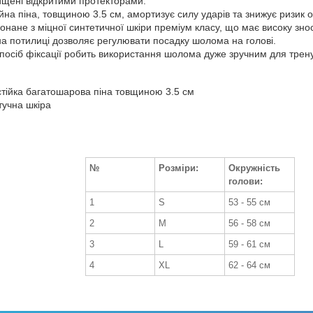
ищені відкритими протекторами.
на піна, товщиною 3.5 см, амортизує силу ударів та знижує ризик 
онане з міцної синтетичної шкіри преміум класу, що має високу зносо
на потилиці дозволяє регулювати посадку шолома на голові.
посіб фіксації робить використання шолома дуже зручним для трену
тійка багатошарова піна товщиною 3.5 см
тучна шкіра
№
Розміри:
Окружність
голови:
1
S
53 - 55 см
2
M
56 - 58 см
3
L
59 - 61 см
4
XL
62 - 64 см