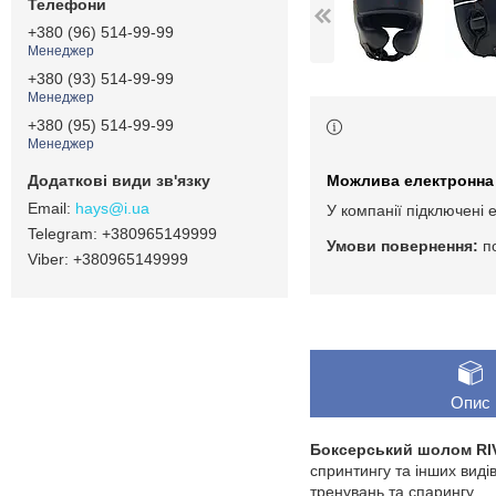
+380 (96) 514-99-99
Менеджер
+380 (93) 514-99-99
Менеджер
+380 (95) 514-99-99
Менеджер
hays@i.ua
У компанії підключені 
+380965149999
п
+380965149999
Опис
Боксерський шолом R
спринтингу та інших вид
тренувань та спарингу.