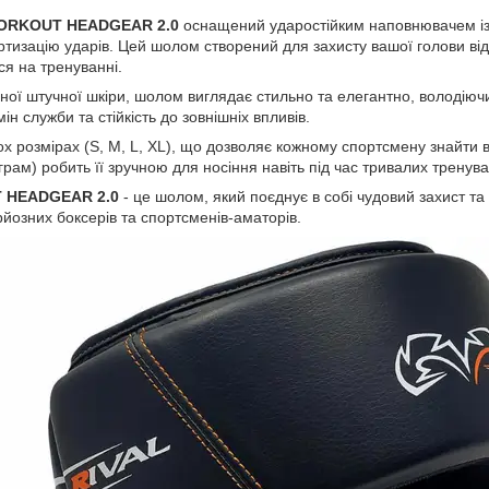
ORKOUT HEADGEAR 2.0
оснащений ударостійким наповнювачем із
тизацію ударів. Цей шолом створений для захисту вашої голови від
я на тренуванні.
ної штучної шкіри, шолом виглядає стильно та елегантно, володіюч
н служби та стійкість до зовнішніх впливів.
х розмірах (S, M, L, XL), що дозволяє кожному спортсмену знайти в
грам) робить її зручною для носіння навіть під час тривалих тренува
 HEADGEAR 2.0
- це шолом, який поєднує в собі чудовий захист та
йозних боксерів та спортсменів-аматорів.