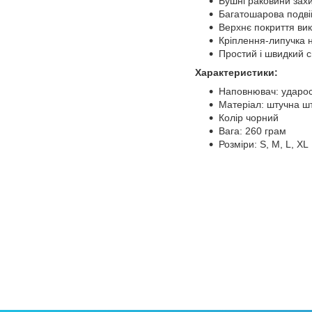
Вушні раковини зах
Багатошарова подвій
Верхнє покриття вик
Кріплення-липучка 
Простий і швидкий с
Характеристики:
Наповнювач: ударос
Матеріал: штучна ш
Колір чорний
Вага: 260 грам
Розміри: S, M, L, XL