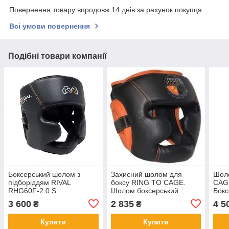
Повернення товару впродовж 14 днів за рахунок покупця
Всі умови повернення
Подібні товари компанії
Боксерський шолом з
Захисний шолом для
Шол
підборіддям RIVAL
боксу RING TO CAGE.
CAGE
RHG60F-2.0 S
Шолом боксерський
Бокс
FightersJuice FJ50S
шол
3 600
2 835
4 5
₴
₴
Купити
Купити