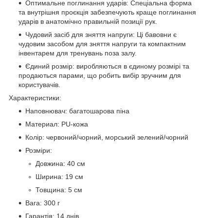
Оптимальне поглинання ударів: Спеціальна форма
та внутрішня проєкція забезпечують краще поглинання
ударів в анатомічно правильній позиції рук.
Чудовий засіб для зняття напруги: Ці бавовни є
чудовим засобом для зняття напруги та компактним
інвентарем для тренувань поза залу.
Єдиний розмір: виробляються в єдиному розмірі та
продаються парами, що робить вибір зручним для
користувачів.
Характеристики:
Наповнювач: багатошарова піна
Материал: PU-кожа
Колір: червоний/чорний, морський зелений/чорний
Розміри:
Довжина: 40 см
Ширина: 19 см
Товщина: 5 см
Вага: 300 г
Гарантія: 14 днів