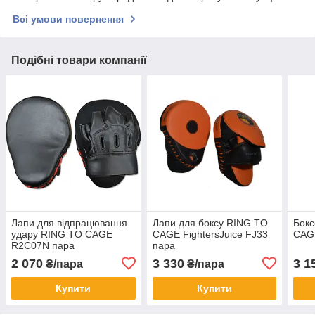
Всі умови повернення
Подібні товари компанії
Лапи для відпрацювання
Лапи для боксу RING TO
Бокс
удару RING TO CAGE
CAGE FightersJuice FJ33
CAG
R2C07N пара
пара
2 070
3 330
3 1
₴/пара
₴/пара
Купити
Купити