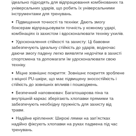
ідеально підходять для відпрацювання комбінованих та
універсальних ударів, що робить їх універсальними
інструментами для тренувань.
Підвищення точності та техніки: Дають змогу
боксерам відпрацьовувати точність у кожному ударі,
комбінаціях із захистом і вдосконалювати техніку ухилів.
Удосконалення стійкості та захисту: Ці бавовни
забезпечують ідеальну стійкість до ударів, водночас
даючи змогу падену легко виявляти недочітки в захисті
спортсмена та допомагати їм удосконалювати свою
техніку.
Міцне зовнішнє покриття: Зовнішнє покриття зроблене
з міцної PU-шкіри, що має підвищену зносостійкість і
стійкість до зовнішніх впливів і пошкоджень.
Безпечний наповнювач: Багатошарова піна та
внутрішній каркас зберігають хлопавки прямими та
забезпечують необхідну пружність для захисту від
травм.
Надійне кріплення: Широкі лямки на зап'ястках
надійно фіксують хлопавки на руках падмена під час
тренувань.