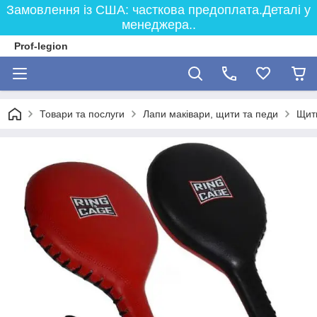
Замовлення із США: часткова предоплата.Деталі у
менеджера..
Prof-legion
Товари та послуги
Лапи маківари, щити та педи
Щити