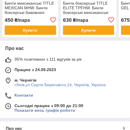
Бинти мексиканські TITLE
Бинти боксерські TITLE
Бинт
MEXICAN MHW. Бинти
ELITE TPFHW. Бинти
GEL
боксерські бавовняні
боксерські мексиканські
450
630
675
₴/пара
₴/пара
Купити
Купити
Про нас
95% позитивних з 111 відгуків за рік
Працює з 24.09.2023
м. Чернігів
г.Київ,ул.Сергiя Берегового,14, Чернігів, Україна
Контакти
Сьогодні працює з 09:00 до 21:00
Показати весь графік роботи
Про нас