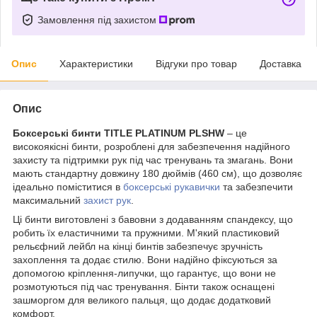
Замовлення під захистом
Опис
Характеристики
Відгуки про товар
Доставка
Опис
Боксерські бинти TITLE PLATINUM PLSHW
– це
високоякісні бинти, розроблені для забезпечення надійного
захисту та підтримки рук під час тренувань та змагань. Вони
мають стандартну довжину 180 дюймів (460 см), що дозволяє
ідеально поміститися в
боксерські рукавички
та забезпечити
максимальний
захист рук
.
Ці бинти виготовлені з бавовни з додаванням спандексу, що
робить їх еластичними та пружними. М'який пластиковий
рельєфний лейбл на кінці бинтів забезпечує зручність
захоплення та додає стилю. Вони надійно фіксуються за
допомогою кріплення-липучки, що гарантує, що вони не
розмотуються під час тренування. Бінти також оснащені
зашморгом для великого пальця, що додає додатковий
комфорт.