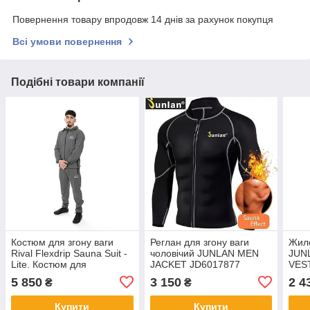
Повернення товару впродовж 14 днів за рахунок покупця
Всі умови повернення
Подібні товари компанії
Костюм для згону ваги
Реглан для згону ваги
Жиле
Rival Flexdrip Sauna Suit -
чоловічий JUNLAN MEN
JUN
Lite. Костюм для
JACKET JD6017877
VES
схуднення
5 850
3 150
2 4
₴
₴
Купити
Купити