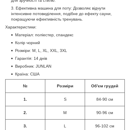
для зручності та стилю.
Ефективна машина для поту: Дозволяє відчути
інтенсивне потовиділення, подібне до ефекту сауни,
покращуючи ефективність тренувань.
Характеристики:
Матеріал: поліестер, спандекс
Колір чорний
Розміри: M, L, XL, XXL, 3XL
Гарантія: 14 днів
Виробник: JUNLAN
Країна: США
№
Розміри
Об'єм грудей
1.
S
84-90 см
2.
M
90-96 см
3.
L
96-102 см