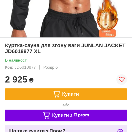
Куртка-сауна для згону ваги JUNLAN JACKET
JD6018877 XL
В наявності
Код: JD6018877
Роздріб
2 925
₴
Купити
або
Купити з
Що таке купити з Пром?