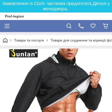
Замовлення із США: часткова предоплата.Деталі у
менеджера..
Prof-legion
Товари та послуги
Товари для схуднення та корекції фі