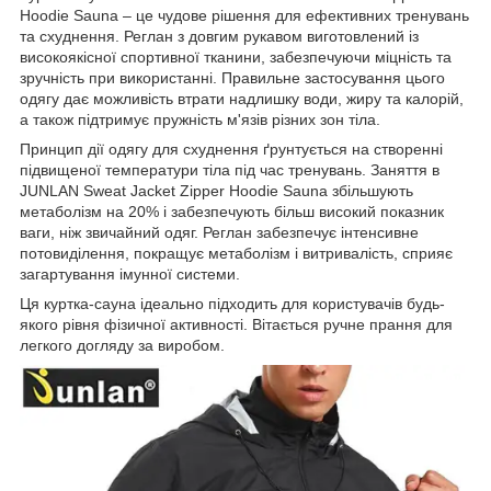
Hoodie Sauna – це чудове рішення для ефективних тренувань
та схуднення. Реглан з довгим рукавом виготовлений із
високоякісної спортивної тканини, забезпечуючи міцність та
зручність при використанні. Правильне застосування цього
одягу дає можливість втрати надлишку води, жиру та калорій,
а також підтримує пружність м'язів різних зон тіла.
Принцип дії одягу для схуднення ґрунтується на створенні
підвищеної температури тіла під час тренувань. Заняття в
JUNLAN Sweat Jacket Zipper Hoodie Sauna збільшують
метаболізм на 20% і забезпечують більш високий показник
ваги, ніж звичайний одяг. Реглан забезпечує інтенсивне
потовиділення, покращує метаболізм і витривалість, сприяє
загартування імунної системи.
Ця куртка-сауна ідеально підходить для користувачів будь-
якого рівня фізичної активності. Вітається ручне прання для
легкого догляду за виробом.