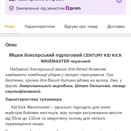
Замовлення під захистом
Опис
Характеристики
Відгуки про товар
Доставка
Опис
Мішок боксерський підлоговий
CENTURY KID KICK
WAVEMASTER червоний
Надувний боксерський мішок для дітей дозволяє
завдавати комбінації ударів у процесі тренування. Гра
безпечна, зручна для Вашої дитини вдома на вулиці, дачі, у
друзів.
Американський виробник, Штат Оклахома, товар
сертифікований.
Характеристика тренажера:
Kid Kick Wavemaster – ідеально підходить для юних
майстрів бойових мистецтв, має чотири регулювання висоти
від 93см до 132см та закруглену основу для легкого
переміщення мішка.