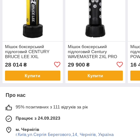
Мішок боксерський
Мішок боксерський
Мішо
підлоговий CENTURY
підлоговий Century
під
BRUCE LEE XXL
WAVEMASTER 2XL PRO
POW
WAVEMASTER
WITH SCORING ZONES
WAV
28 014
29 900
16 
₴
₴
Купити
Купити
Про нас
95% позитивних з 111 відгуків за рік
Працює з 24.09.2023
м. Чернігів
г.Київ,ул.Сергiя Берегового,14, Чернігів, Україна