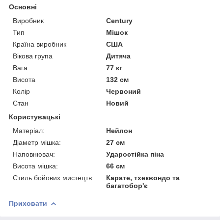
Основні
Виробник
Century
Тип
Мішок
Країна виробник
США
Вікова група
Дитяча
Вага
77 кг
Висота
132 см
Колір
Червоний
Стан
Новий
Користувацькі
Матеріал:
Нейлон
Діаметр мішка:
27 см
Наповнювач:
Ударостійка піна
Висота мішка:
66 см
Стиль бойових мистецтв:
Карате, тхеквондо та
багатобор'є
Приховати