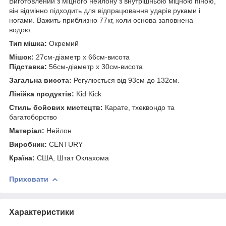
Виготовлений з міцного нейлону з внутрішньою міцною піною,
він відмінно підходить для відпрацювання ударів руками і
ногами. Важить приблизно 77кг, коли основа заповнена
водою.
Тип мішка:
Окремий
Мішок:
27см-діаметр х 66см-висота
Підставка:
56см-діаметр х 30см-висота
Загальна висота:
Регулюється від 93см до 132см.
Лінійка продуктів:
Kid Kick
Стиль бойових мистецтв:
Карате, тхеквондо та
багатоборство
Матеріал:
Нейлон
Виробник:
CENTURY
Країна:
США, Штат Оклахома
Приховати
Характеристики