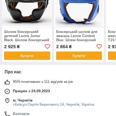
Шолом боксерський
Боксерський шолом для
Бок
дитячий Leone Junior
змагань Leone Contest
мекс
Black. Шолом боксерський
Blue. Шлем боксерский
T15 
тренувальний Leone
Leone Contest. Розмір L
бокс
2 925
2 864
2 9
₴
₴
Junior. Розмір XS
RDX 
Купити
Купити
Про нас
95% позитивних з 111 відгуків за рік
Працює з 24.09.2023
м. Чернігів
г.Київ,ул.Сергiя Берегового,14, Чернігів, Україна
Контакти