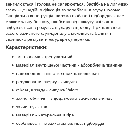
вентилюється і голова не запарюється. Застібка на липучках
ззаду - це надійна фіксація та запобігання зсуву шолома.
Спеціальна конструкція шолома в області підборіддя - дає
максимальну безпеку, особливо від нокауту, які часто
відбуваються в результаті удару в щелепу. При наявності
всього захисного функціоналу є можливість бачити і
своєчасно реагувати на удари суперника.
Характеристики:
тип шолома - тренувальний
матеріал внутрішньої частини - абсорбуюча тканина
наповнення - пінно-гелевий наповнювач
регулювання зверху - липучка
фіксація ззаду - липучка Velcro
захист обличчя - з додатковим захистом вилиць
захист вух - так
матеріал - натуральна шкіра
особливості - із захистом вилиць, підборіддя