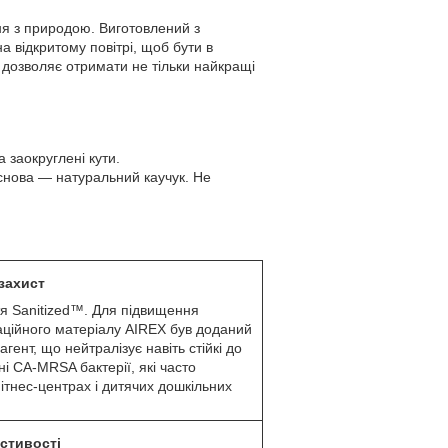
ня з природою. Виготовлений з
а відкритому повітрі, щоб бути в
о дозволяє отримати не тільки найкращі
 заокруглені кути.
основа — натуральний каучук. Не
 захист
я Sanitized™. Для підвищення
оваційного матеріалу AIREX був доданий
гент, що нейтралізує навіть стійкі до
ні CA-MRSA бактерії, які часто
ітнес-центрах і дитячих дошкільних
стивості