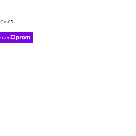
-CM-CR
ити з