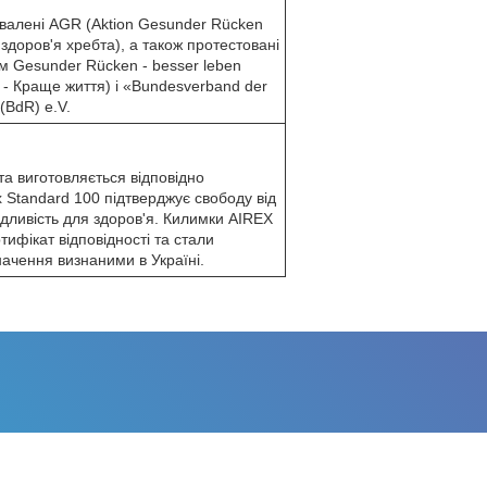
валені AGR (Aktion Gesunder Rücken
и здоров'я хребта), а також протестовані
м Gesunder Rücken - besser leben
 - Краще життя) і «Bundesverband der
 (BdR) e.V.
а виготовляється відповідно
 Standard 100 підтверджує свободу від
ідливість для здоров'я. Килимки AIREX
ифікат відповідності та стали
ачення визнаними в Україні.