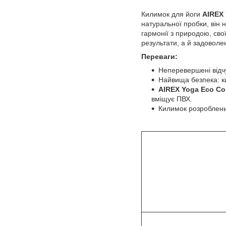
Килимок для йоги
AIREX 
натуральної пробки, він н
гармонії з природою, сво
результати, а й задоволен
Переваги:
Неперевершені відчу
Найвища безпека: ки
AIREX Yoga Eco Co
вміщує ПВХ.
Килимок розроблени