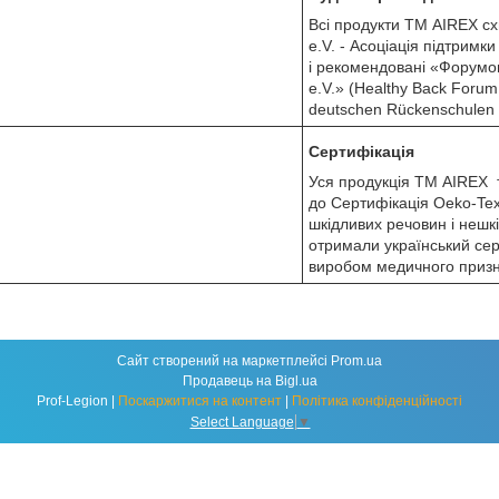
Всі продукти ТМ AIREX сх
e.V. - Асоціація підтримк
і рекомендовані «Форумо
e.V.» (Healthy Back Forum
deutschen Rückenschulen
Сертифікація
Уся продукція ТМ AIREX т
до Сертифікація Oeko-Tex
шкідливих речовин і нешк
отримали український серт
виробом медичного призн
Сайт створений на маркетплейсі
Prom.ua
Продавець на Bigl.ua
Prof-Legion |
Поскаржитися на контент
|
Політика конфіденційності
Select Language
▼