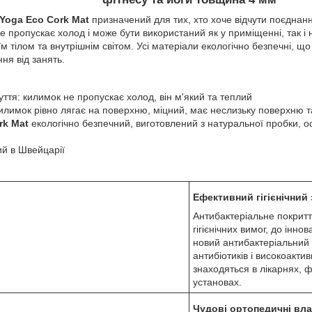
Yoga Eco Cork Mat
призначений для тих, хто хоче відчути поєднан
е пропускає холод і може бути використаний як у приміщенні, так і н
їм тілом та внутрішнім світом. Усі матеріали екологічно безпечні, щ
ня від занять.
ття: килимок не пропускає холод, він м'який та теплий
лимок рівно лягає на поверхню, міцний, має неслизьку поверхню та
rk Mat
екологічно безпечний, виготовлений з натуральної пробки, 
й в Швейцарії
Ефективний гігієнічний
Антибактеріальне покритт
гігієнічних вимог, до інн
новий антибактеріальний а
антибіотиків і високоактив
знаходяться в лікарнях, ф
установах.
Чудові ортопедичні вла