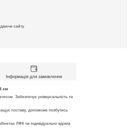
идаючи сайту.
Інформація для замовлення
23 см
атесом. Забезпечує універсальність та
окращує поставу, допоможе позбутись
абінетах ЛФК чи індивідуально вдома.