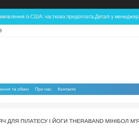
амовлення із США: часткова предоплата.Деталі у менеджера
9
ення та обмін
Про нас
Контакти
'ЯЧ ДЛЯ ПІЛАТЕСУ І ЙОГИ THERABAND МІНІБОЛ М'