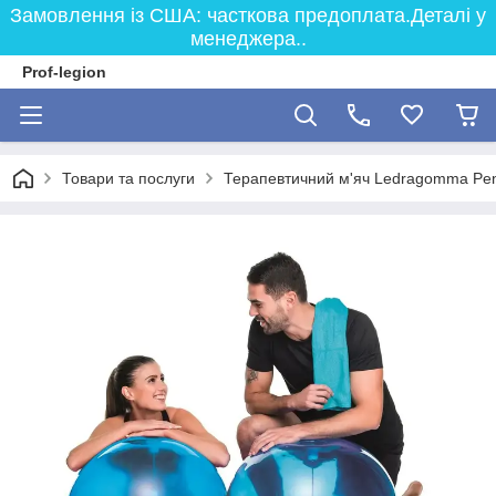
Замовлення із США: часткова предоплата.Деталі у
менеджера..
Prof-legion
Товари та послуги
Терапевтичний м'яч Ledragomma Pend