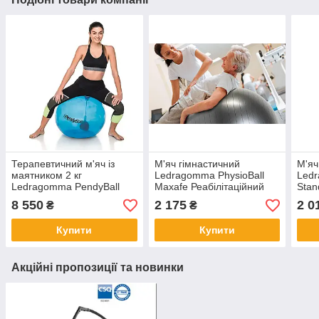
Терапевтичний м'яч із
М'яч гімнастичний
М'яч
маятником 2 кг
Ledragomma PhysioBall
Ledr
Ledragomma PendyBall
Maxafe Реабілітаційний
Stan
Фітбол м'яч Ø 65 см Синій
м'яч Ø 85 см Чорний
Фізі
8 550
2 175
2 0
₴
₴
85 с
Купити
Купити
Акційні пропозиції та новинки