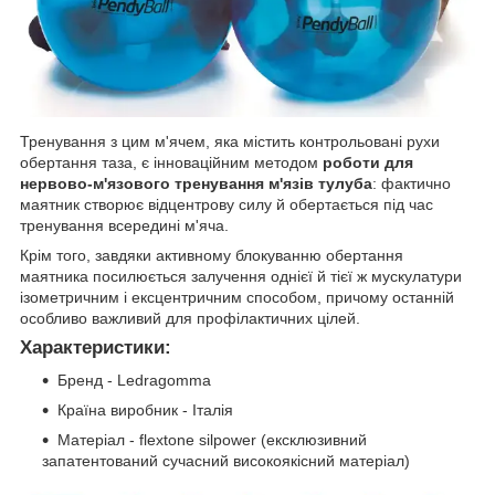
Тренування з цим м'ячем, яка містить контрольовані рухи
обертання таза, є інноваційним методом
роботи для
нервово-м'язового тренування м'язів тулуба
: фактично
маятник створює відцентрову силу й обертається під час
тренування всередині м'яча.
Крім того, завдяки активному блокуванню обертання
маятника посилюється залучення однієї й тієї ж мускулатури
ізометричним і ексцентричним способом, причому останній
особливо важливий для профілактичних цілей.
Характеристики:
Бренд - Ledragomma
Країна виробник - Італія
Матеріал - flextone silpower (ексклюзивний
запатентований сучасний високоякісний матеріал)