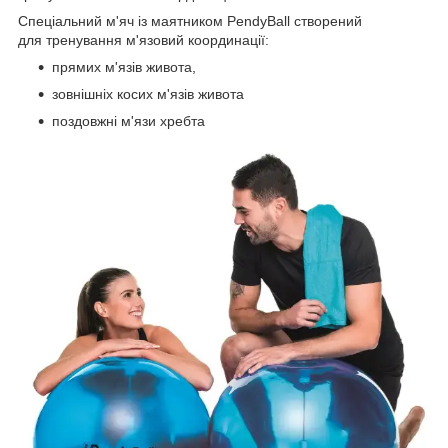
Спеціальний м'яч із маятником PendyBall створений
для тренування м'язовий координації:
прямих м'язів живота,
зовнішніх косих м'язів живота
поздовжні м'язи хребта