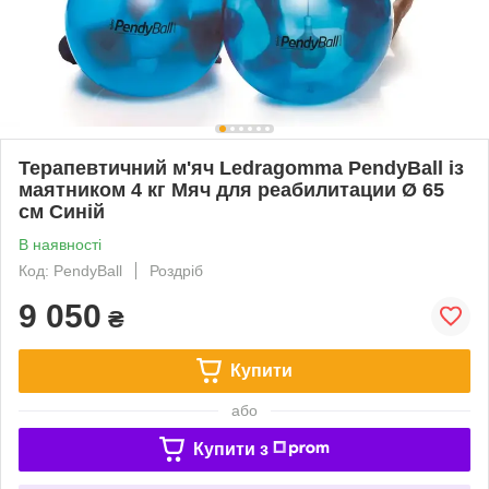
Терапевтичний м'яч Ledragomma PendyBall із
маятником 4 кг Мяч для реабилитации Ø 65
см Синій
В наявності
Код: PendyBall
Роздріб
9 050
₴
Купити
або
Купити з